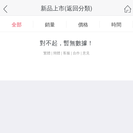
新品上市(返回分類)
全部
銷量
價格
時間
對不起，暫無數據！
繁體
|
簡體
|
客服
|
合作
|
意見