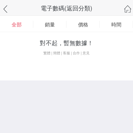
電子數碼(返回分類)
全部
銷量
價格
時間
對不起，暫無數據！
繁體
|
簡體
|
客服
|
合作
|
意見