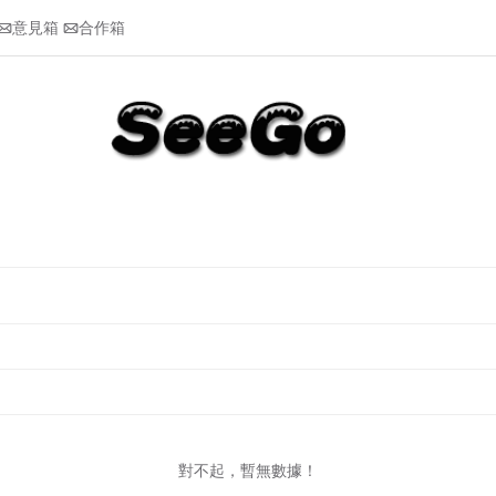
意見箱
合作箱


對不起，暫無數據！