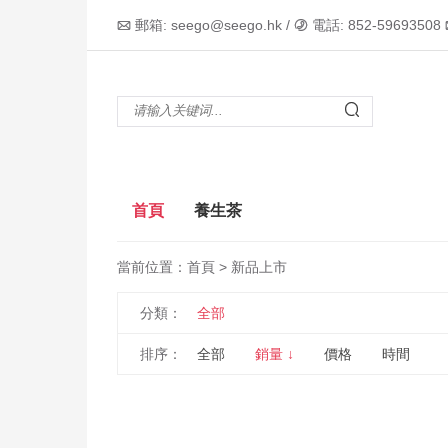
郵箱: seego@seego.hk /
電話: 852-59693508



首頁
養生茶
當前位置：
首頁
> 新品上市
分類：
全部
排序：
全部
銷量 ↓
價格
時間