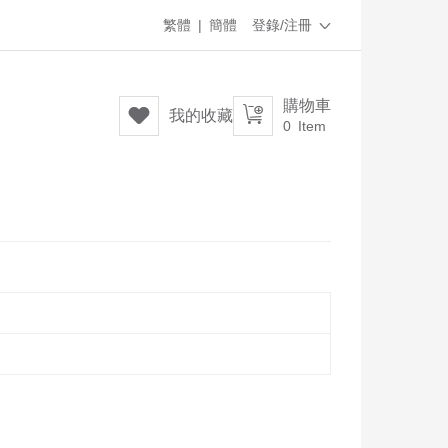
繁體
|
簡體
登錄/注冊

購物車


我的收藏
0
Item