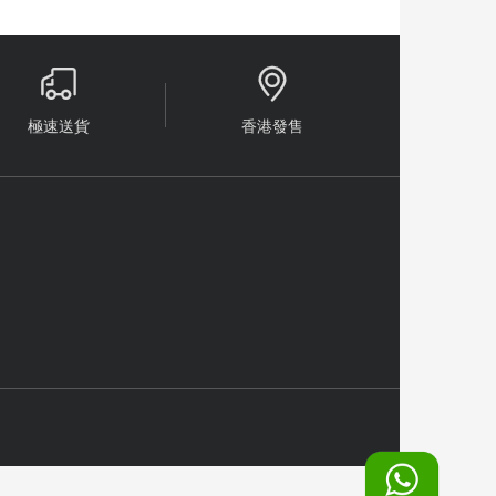


極速送貨
香港發售