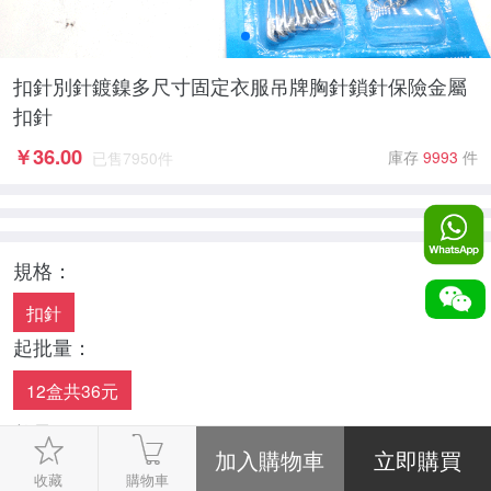
扣針別針鍍鎳多尺寸固定衣服吊牌胸針鎖針保險金屬
扣針
￥
36.00
庫存
9993
件
已售
7950
件
規格：
扣針
起批量：
12盒共36元
數量：
-
1
+
收藏
購物車