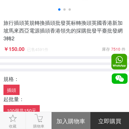
旅行插頭英規轉換插頭批發英标轉換頭英國香港新加
坡馬來西亞電源插頭香港領先的採購批發平臺批發網
3轉2
￥
150.00
庫存
7510
件
已售
4591
件
規格：
插頭
起批量：
100個共150元
數量：
收藏
購物車