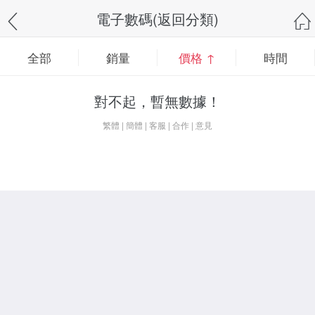
電子數碼(返回分類)
全部
銷量
價格 ↑
時間
對不起，暫無數據！
繁體
|
簡體
|
客服
|
合作
|
意見