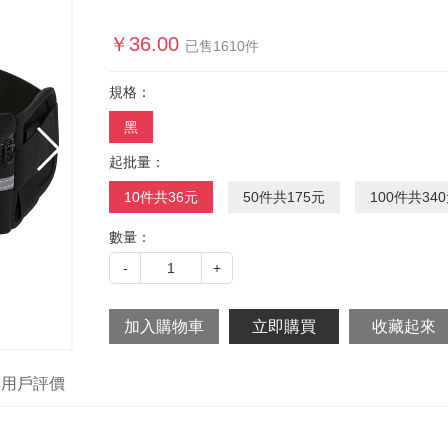
￥
36.00
已售
1610
件
規格：
黑
起批量：
10件共36元
50件共175元
100件共34
數量：
-
1
+
用戶評價