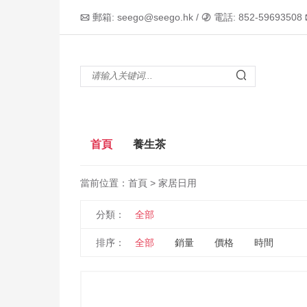
郵箱: seego@seego.hk /
電話: 852-59693508



首頁
養生茶
當前位置：
首頁
> 家居日用
分類：
全部
排序：
全部
銷量
價格
時間