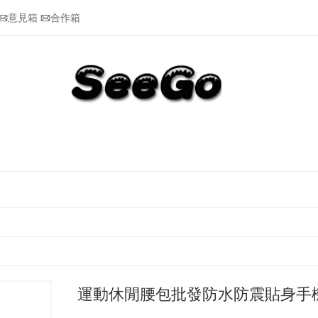
意見箱
合作箱


運動休閒腰包批發防水防震貼身手