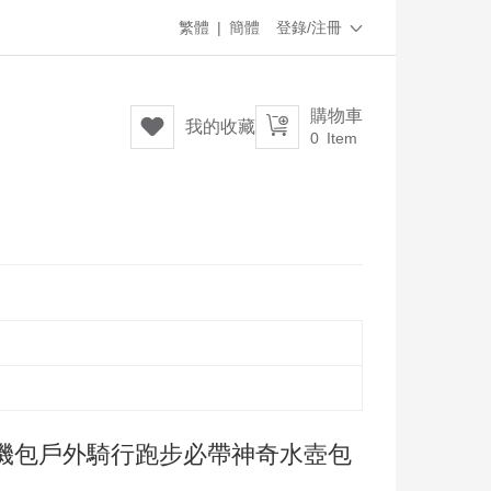
繁體
|
簡體
登錄/注冊

購物車


我的收藏
0
Item
機包戶外騎行跑步必帶神奇水壺包