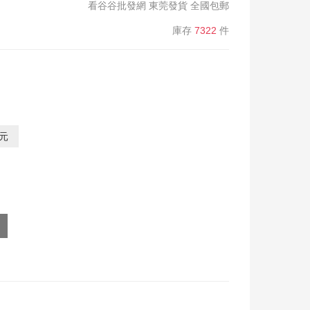
看谷谷批發網 東莞發貨 全國包郵
庫存
7322
件
0元