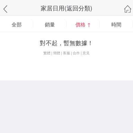
家居日用(返回分類)
全部
銷量
價格 ↑
時間
對不起，暫無數據！
繁體
|
簡體
|
客服
|
合作
|
意見