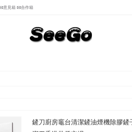
意見箱
合作箱


鏟刀廚房竈台清潔鏟油煙機除膠鏟