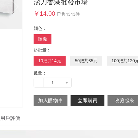
潔刀香港批發市場
￥
14.00
已售
4343
件
顔色：
隨機
起批量：
10把共14元
50把共65元
100把共120
數量：
-
1
+
用戶評價