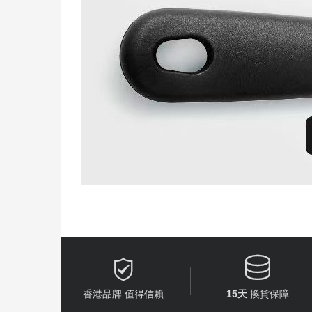


香港品牌 值得信賴
15天
換貨保障