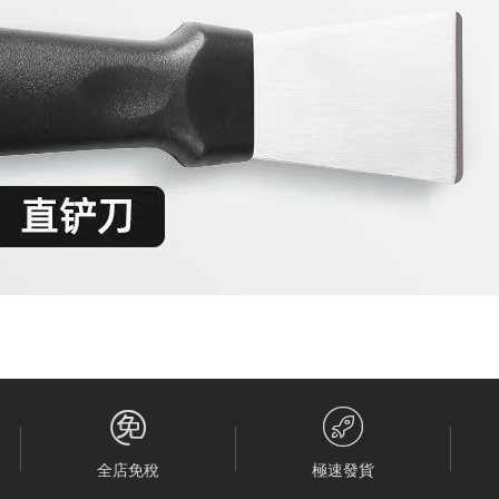


全店免稅
極速發貨