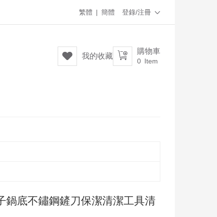
繁體
|
簡體
登錄/注冊

購物車


我的收藏
0
Item
子鍋底不鏽鋼鏟刀保潔清潔工具清