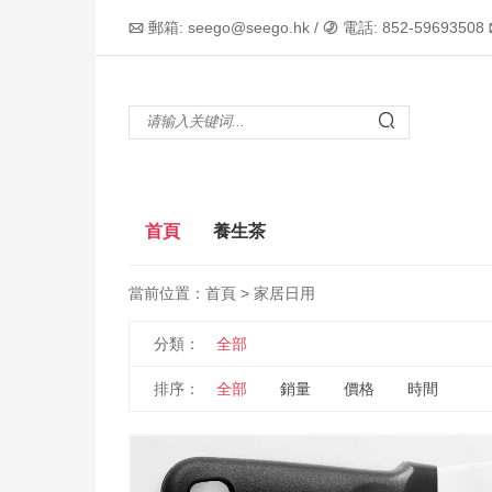
郵箱: seego@seego.hk /
電話: 852-59693508



首頁
養生茶
當前位置：
首頁
> 家居日用
分類：
全部
排序：
全部
銷量
價格
時間