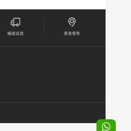


極速送貨
香港發售