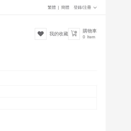
繁體
|
簡體
登錄/注冊

購物車


我的收藏
0
Item