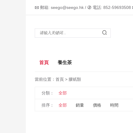
郵箱: seego@seego.hk /
電話: 852-59693508



首頁
養生茶
當前位置：
首頁
> 膠紙類
分類：
全部
排序：
全部
銷量
價格
時間