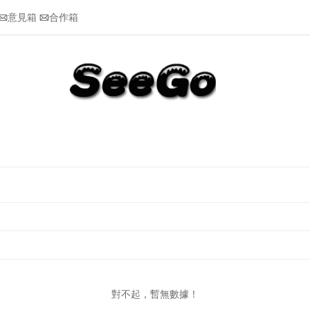
意見箱
合作箱


對不起，暫無數據！