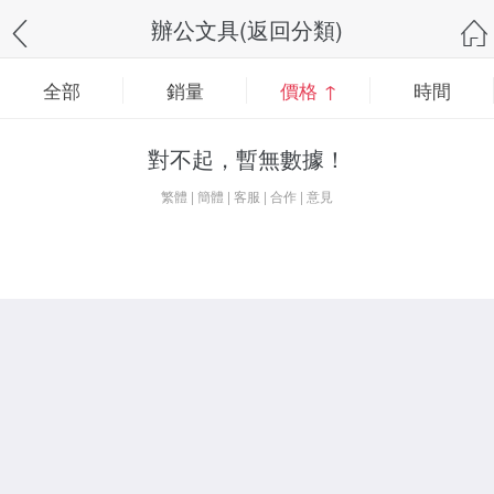
辦公文具(返回分類)
全部
銷量
價格 ↑
時間
對不起，暫無數據！
繁體
|
簡體
|
客服
|
合作
|
意見