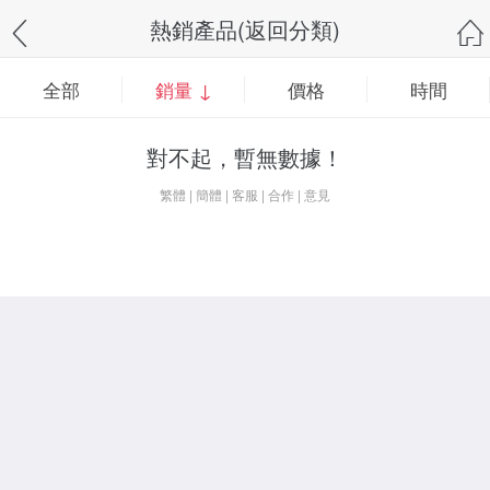
熱銷產品(返回分類)
全部
銷量 ↓
價格
時間
對不起，暫無數據！
繁體
|
簡體
|
客服
|
合作
|
意見