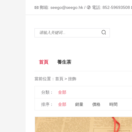
郵箱: seego@seego.hk /
電話: 852-59693508



首頁
養生茶
當前位置：
首頁
> 挂飾
分類：
全部
排序：
全部
銷量
價格
時間