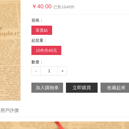
￥
40.00
已售
1648
件
規格：
富貴結
起批量：
10件共40元
數量：
-
1
+
用戶評價