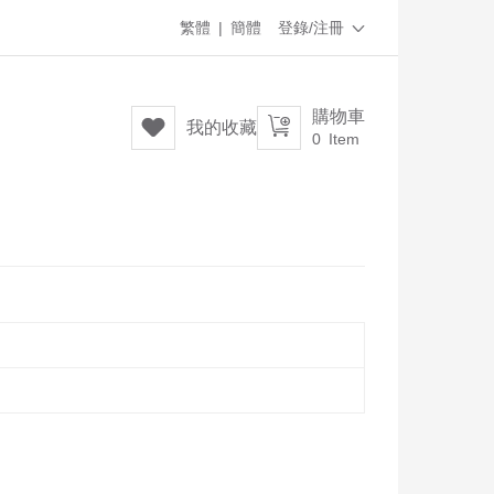
繁體
|
簡體
登錄/注冊

購物車


我的收藏
0
Item