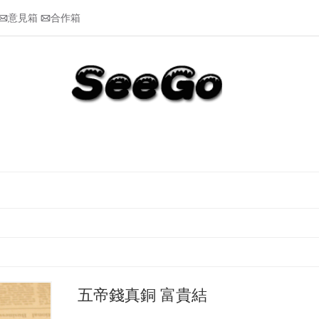
意見箱
合作箱


五帝錢真銅 富貴結