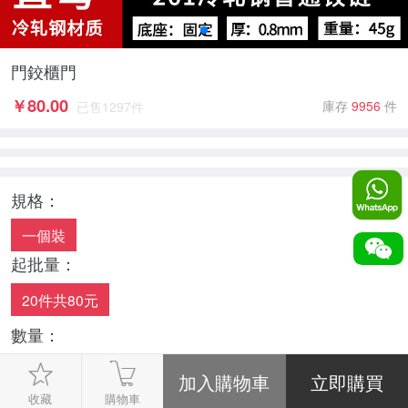
門鉸櫃門
￥
80.00
庫存
9956
件
已售
1297
件
規格：
一個裝
起批量：
20件共80元
數量：
-
1
+
收藏
購物車