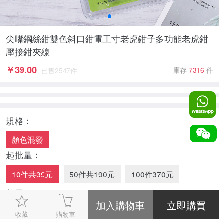
尖嘴鋼絲鉗雙色斜口鉗電工寸老虎鉗子多功能老虎鉗
壓接鉗夾線
￥
39.00
庫存
7316
件
已售
2547
件
規格：
顏色混發
起批量：
10件共39元
50件共190元
100件370元
數量：
-
1
+
收藏
購物車