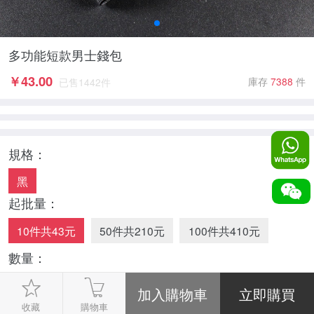
多功能短款男士錢包
￥
43.00
庫存
7388
件
已售
1442
件
規格：
黑
起批量：
10件共43元
50件共210元
100件共410元
數量：
-
1
+
收藏
購物車