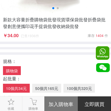
新款大容量折疊購物袋批發現貨環保袋批發折疊袋批
發創意便攜印花手提袋批發收納袋批發
￥
34.00
庫存
1404
件
已售
1936
件
規格：
購物袋
起批量：
10個共34元
50個共165元
100個共320元
數量：
-
1
+
收藏
購物車