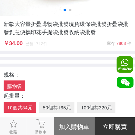
新款大容量折疊購物袋批發現貨環保袋批發折疊袋批
發創意便攜印花手提袋批發收納袋批發
￥
34.00
庫存
7808
件
已售
1712
件
規格：
購物袋
起批量：
10個共34元
50個共165元
100個共320元
數量：
-
1
+
收藏
購物車