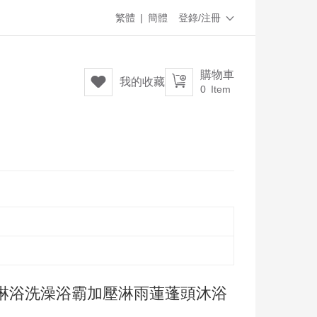
繁體
|
簡體
登錄/注冊

購物車


我的收藏
0
Item
淋浴洗澡浴霸加壓淋雨蓮蓬頭沐浴