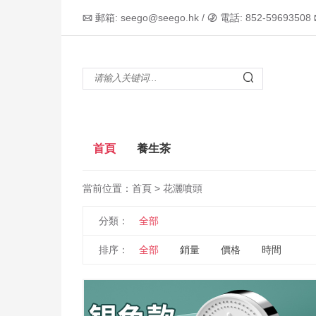
郵箱: seego@seego.hk /
電話: 852-59693508



首頁
養生茶
當前位置：
首頁
> 花灑噴頭
分類：
全部
排序：
全部
銷量
價格
時間