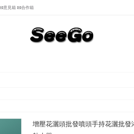
意見箱
合作箱


增壓花灑頭批發噴頭手持花灑批發