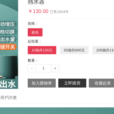
熱水器
￥
130.00
已售
1604
件
規格：
銀色
起批量：
10個共130元
50個共600元
100個共11
數量：
-
1
+
用戶評價