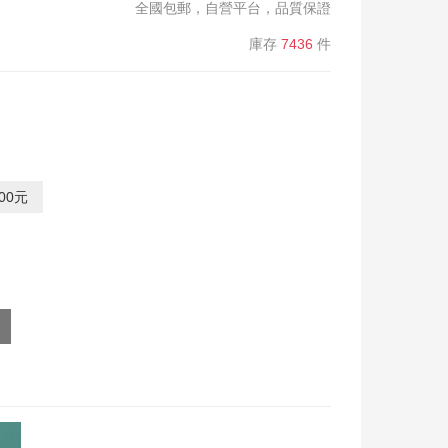
全國包郵，自營平台，品質保證
庫存
7436
件
00元