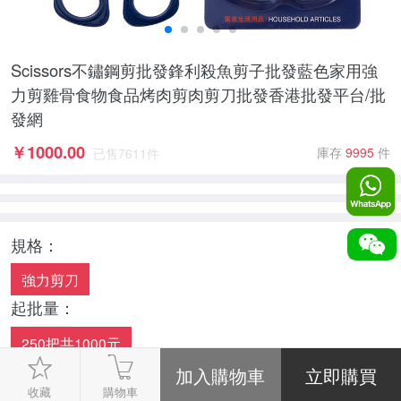
Scissors不鏽鋼剪批發鋒利殺魚剪子批發藍色家用強
力剪雞骨食物食品烤肉剪肉剪刀批發香港批發平台/批
發網
￥
1000.00
庫存
9995
件
已售
7611
件
規格：
強力剪刀
起批量：
250把共1000元
數量：
收藏
購物車