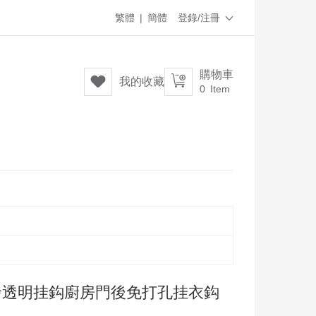
繁體
|
簡體
登錄/注冊

購物車


我的收藏
0
Item
發透明挂鈎廚房門後免打孔挂衣鈎