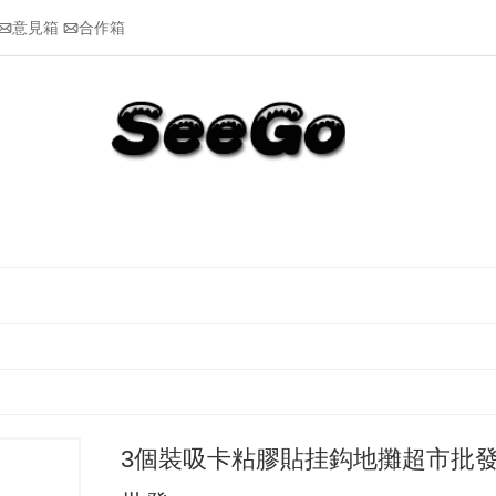
意見箱
合作箱


3個裝吸卡粘膠貼挂鈎地攤超市批