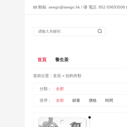
郵箱: seego@seego.hk /
電話: 852-59693508



首頁
養生茶
當前位置：
首頁
> 挂鉤夾類
分類：
全部
排序：
全部
銷量
價格
時間