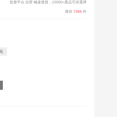
批發平台 自營 極速發貨，10000+產品可供選擇
庫存
7394
件
0元