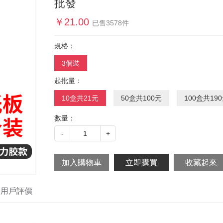
批發
￥
21.00
已售
3578
件
規格：
3個裝
起批量：
10盒共21元
50盒共100元
100盒共19
數量：
-
1
+
用戶評價