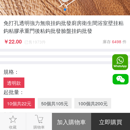
免打孔透明強力無痕挂鈎批發廚房衛生間浴室壁挂粘
鈎粘膠承重門後粘鈎批發臉盤挂鈎批發
￥
22.00
庫存
6498
件
已售
1973
件
規格：
透明款
起批量：
10個共22元
50個共105元
100個共200元
數量：
-
1
+
收藏
購物車