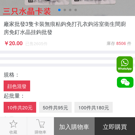
廠家批發3隻卡裝無痕粘鉤免打孔衣鉤浴室衛生間廚
房免釘水晶挂鉤批發
￥
20.00
庫存
8506
件
已售
2605
件
規格：
顔色混發
起批量：
10件共20元
50件共95元
100件共180元
數量：
-
1
+
收藏
購物車