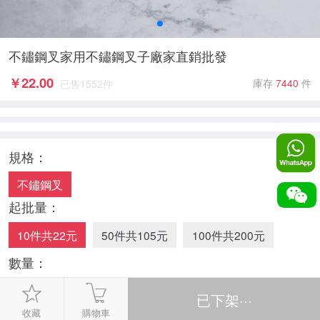
不鏽鋼叉家用不鏽鋼叉子廠家直銷批發
￥
22.00
庫存
7440
件
已售
1552
件
規格：
不鏽鋼叉
起批量：
10件共22元
50件共105元
100件共200元
數量：
-
1
+
收藏
購物車