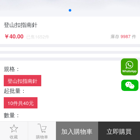
登山扣指南針
￥
40.00
庫存
9987
件
已售
1652
件
規格：
登山扣指南針
起批量：
10件共40元
數量：
-
1
+
收藏
購物車