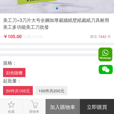
美工刀+3刀片大号全鋼加厚裁牆紙壁紙裁紙刀具耐用
美工多功能美工刀批發
￥
105.00
庫存
7442
件
已售
1771
件
規格：
顔色随機
起批量：
50件共105元
100件共200元
數量：
-
1
+
收藏
購物車