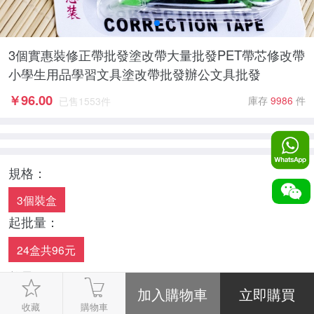
3個實惠裝修正帶批發塗改帶大量批發PET帶芯修改帶
小學生用品學習文具塗改帶批發辦公文具批發
￥
96.00
庫存
9986
件
已售
1553
件
規格：
3個裝盒
起批量：
24盒共96元
數量：
-
1
+
收藏
購物車