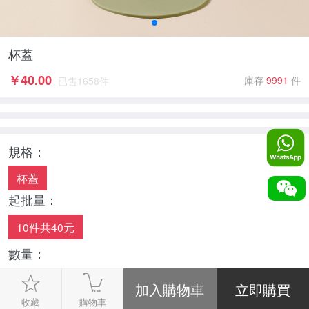
杯蓋
￥
40.00
庫存
9991
件
已售
1658
件
規格：
杯蓋
起批量：
10件共40元
數量：
-
1
+
收藏
購物車