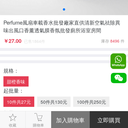
Perfume風扇車載香水批發廠家直供清新空氣祛除異
味出風口香薰透氣膜香氛批發廁所浴室房間
￥
27.00
庫存
8496
件
已售
1864
件
規格：
甜橙香味
起批量：
10件共27元
50件共130元
100件共250元
數量：
-
1
+
收藏
購物車