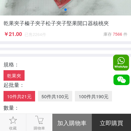
乾果夾子榛子夾子松子夾子堅果開口器核桃夾
￥
21.00
庫存
7566
件
已售
2264
件
規格：
乾果夾
起批量：
10件共21元
50件共100元
100件共190元
數量：
-
1
+
收藏
購物車