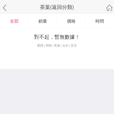
茶葉(返回分類)
全部
銷量
價格
時間
對不起，暫無數據！
繁體
|
簡體
|
客服
|
合作
|
意見