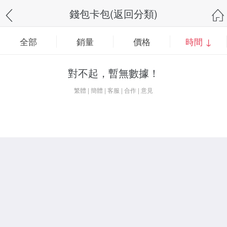
錢包卡包(返回分類)
全部
銷量
價格
時間 ↓
對不起，暫無數據！
繁體
|
簡體
|
客服
|
合作
|
意見